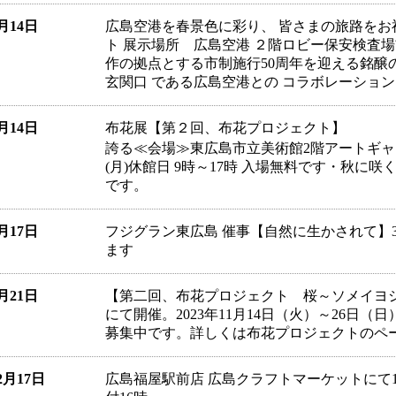
4月14日
広島空港を春景色に彩り、 皆さまの旅路をお
ト 展示場所 広島空港 ２階ロビー保安検査場前
作の拠点とする市制施行50周年を迎える銘醸の
玄関口 である広島空港との コラボレーショ
9月14日
布花展【第２回、布花プロジェクト】 惜
誇る≪会場≫東広島市立美術館2階アートギャラリー、
(月)休館日 9時～17時 入場無料です・秋
です。
3月17日
フジグラン東広島 催事【自然に生かされて】3月2
ます
2月21日
【第二回、布花プロジェクト 桜～ソメイヨ
にて開催。2023年11月14日（火）～26日
募集中です。詳しくは布花プロジェクトのペ
12月17日
広島福屋駅前店 広島クラフトマーケットにて16