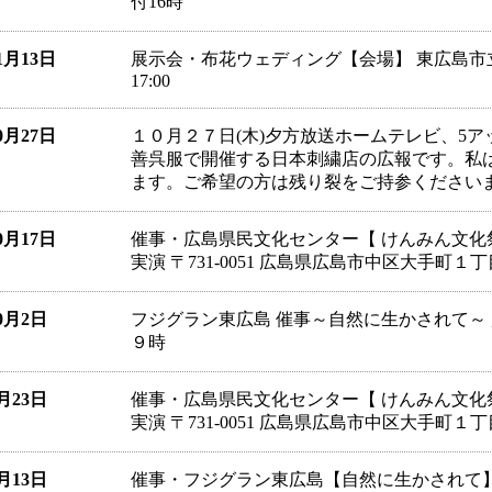
付16時
11月13日
展示会・布花ウェディング【会場】 東広島市立美術館
17:00
10月27日
１０月２７日(木)夕方放送ホームテレビ、5
善呉服で開催する日本刺繍店の広報です。私
ます。ご希望の方は残り裂をご持参ください
10月17日
催事・広島県民文化センター【 けんみん文化祭ひろ
実演 〒731-0051 広島県広島市中区大手町１丁
10月2日
フジグラン東広島 催事～自然に生かされて～ 
９時
9月23日
催事・広島県民文化センター【 けんみん文化祭ひろ
実演 〒731-0051 広島県広島市中区大手町１丁
9月13日
催事・フジグラン東広島【自然に生かされて】展示即