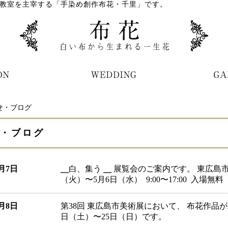
教室を主宰する「手染め創作布花・千里」です。
せ・ブログ
・ブログ
4月7日
╴白、集う ╴⁡⁡ 展覧会のご案内です。 ⁡東広島市立
（火）〜5月6日（水） ⁡ ⁡9:00〜17:00 ⁡ ⁡入場無料⁡
1月8日
第38回 東広島市美術展において、 布花作品
日（土）〜25日（日）です。