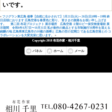
いです。
«
フジグラン東広島 催事【自然に生かされて】3月21日(火)～26日(日)9時～19時 終
日店頭におります
広島空港を春景色に彩り、 皆さまの旅路をお祝い申し上げま
す。 第二回 布花プロジェクト 展示場所 広島空港 ２階ロビー保安検査場前 展
示期間 令和6年4月7日〜10月31日 私が創作の拠点とする市制施行50周年を迎える
銘醸の地 広島県東広島市の10蔵の酒樽と 広島の空の玄関口 である広島空港との コ
ラボレーションを大変光栄に思います。
»
Copyright 2018 布花作家・相川千里
パネル
ホーム
メール