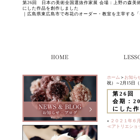
第26回 日本の美術全国選抜作家展 会場：上野の森美
にした作品を創作しました
｜
広島県東広島市で布花のオーダー・教室を主宰する「
ホーム
＞
お知ら
祝）～2月15
第26回
会期：2
にした作
«
２０２１年６月
≪アトリエショッ