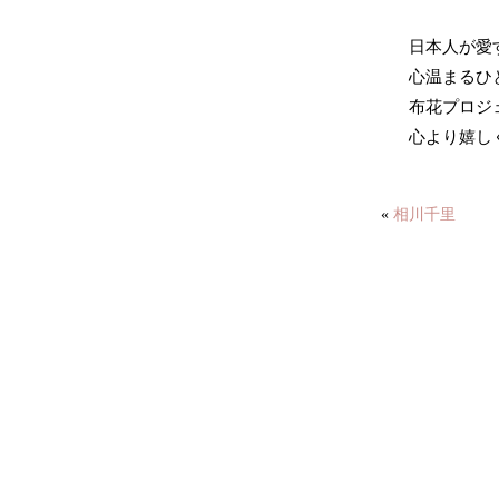
日本人が愛
心温まるひ
布花プロジ
心より嬉し
«
相川千里