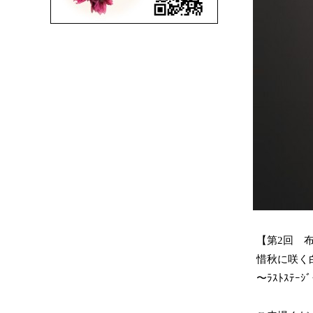
【第2回 
惜秋に咲く
〜ﾗｽﾄｽﾃｰｼ