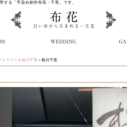
宰する「手染め創作布花・千里」です。
ギャラリー
＞
相川千里
＞相川千里