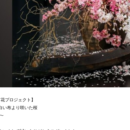
布花プロジェクト】
白い布より咲いた桜
ﾞ〜