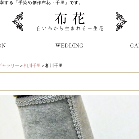
宰する「手染め創作布花・千里」です。
ギャラリー
＞
相川千里
＞相川千里