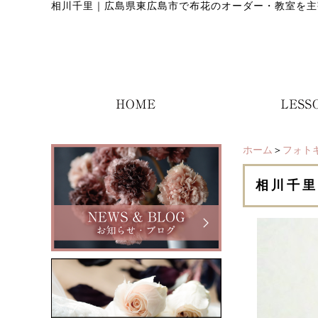
相川千里
｜
広島県東広島市で布花のオーダー・教室を主
ホーム
＞
フォト
相川千里