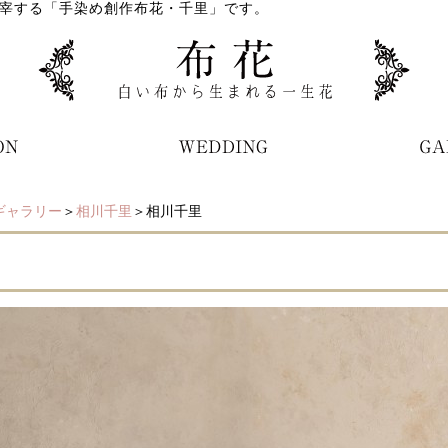
宰する「手染め創作布花・千里」です。
ギャラリー
＞
相川千里
＞相川千里