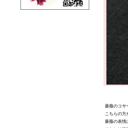
薔薇のコサ
こちらの方
薔薇の表情