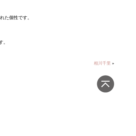
まれた個性です。
す。
相川千里
»