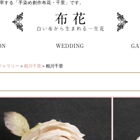
宰する「手染め創作布花・千里」です。
ギャラリー
＞
相川千里
＞相川千里